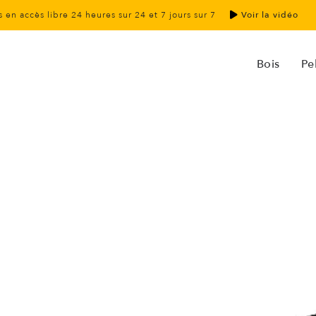
 en accès libre 24 heures sur 24 et 7 jours sur 7
Voir la vidéo
Bois
Pel