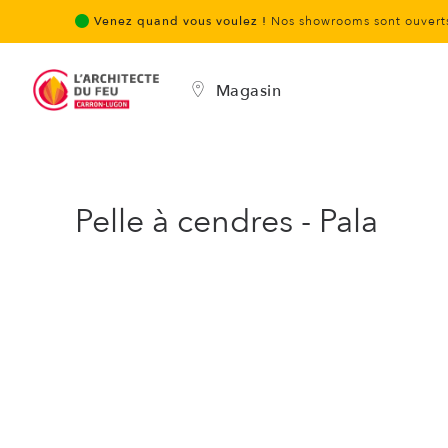
Venez quand vous voulez !
Nos showrooms sont ouverts
Magasin
Pelle à cendres - Pala