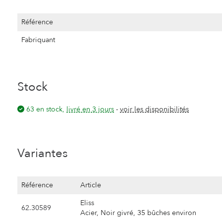
Référence
Fabriquant
Stock
63 en stock,
livré en 3 jours
-
voir les disponibilités
Variantes
Référence
Article
Eliss
62.30589
Acier, Noir givré, 35 bûches environ