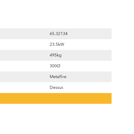
65.32134
23.5kW
495kg
300Ø
Metalfire
Dessus