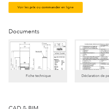
Voir les
prix
ou
commander
en ligne
Documents
Fiche technique
Déclaration de p
CAD & BIM