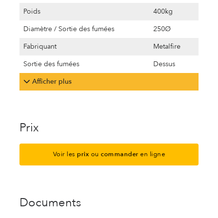
Poids
400kg
Diamètre / Sortie des fumées
250Ø
Fabriquant
Metalfire
Sortie des fumées
Dessus
Afficher plus
Prix
Voir les
prix
ou
commander
en ligne
Documents