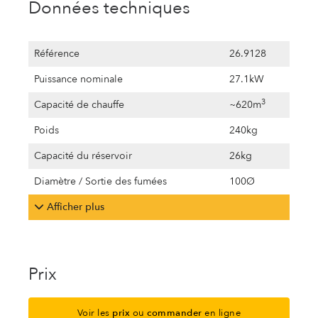
Données techniques
Référence
26.9128
Puissance nominale
27.1kW
3
Capacité de chauffe
~620m
Poids
240kg
Capacité du réservoir
26kg
Diamètre / Sortie des fumées
100Ø
Afficher plus
Prix
Voir les
prix
ou
commander
en ligne