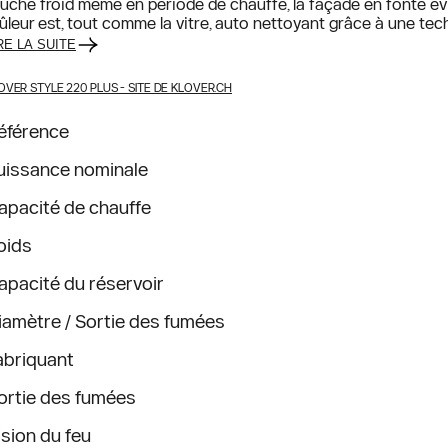
uché froid même en période de chauffe, la façade en fonte évi
ûleur est, tout comme la vitre, auto nettoyant grâce à une tech
RE LA SUITE
OVER STYLE 220 PLUS
- SITE DE KLOVER.CH
éférence
uissance nominale
apacité de chauffe
oids
apacité du réservoir
iamètre / Sortie des fumées
abriquant
ortie des fumées
ision du feu