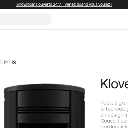
Showrooms ouverts 24/7 - Venez quand vous voulez !
20 PLUS
Klov
Poêle à gra
la technolog
un design 
Couvert cér
bordeaux, le