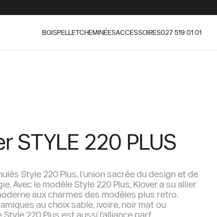
BOIS
PELLET
CHEMINÉES
ACCESSOIRES
027 519 01 01
er STYLE 220 PLUS
nulés Style 220 Plus, l'union sacrée du design et de
ie. Avec le modèle Style 220 Plus, Klover a su allier
moderne aux charmes des modèles plus retro.
amiques au choix sable, ivoire, noir mat ou
 Style 220 Plus est aussi l'alliance parf...