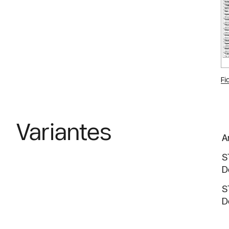
Fi
Variantes
A
S
D
S
D