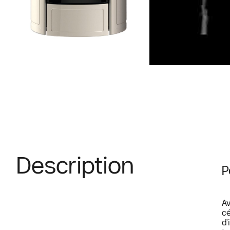
Description
P
Av
cé
d'