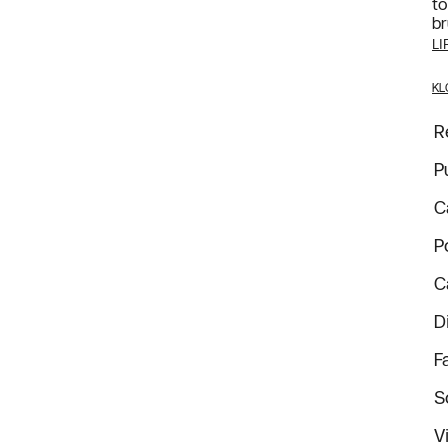
to
br
LI
KL
R
P
C
P
C
D
F
S
V