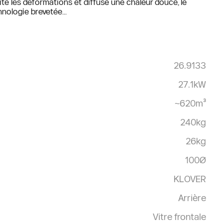
te les déformations et diffuse une chaleur douce, le
nologie brevetée...
26.9133
27.1kW
~620m³
240kg
26kg
100Ø
KLOVER
Arrière
Vitre frontale