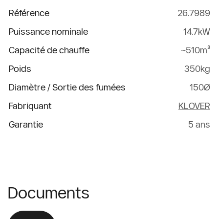
Référence
26.7989
Puissance nominale
14.7kW
Capacité de chauffe
~510m³
Poids
350kg
Diamètre / Sortie des fumées
150Ø
Fabriquant
KLOVER
Garantie
5 ans
Documents