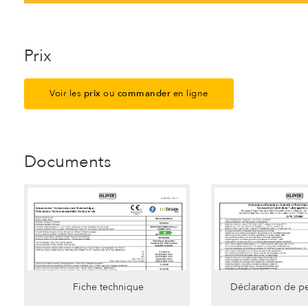
Prix
Voir les
prix
ou
commander
en ligne
Documents
Fiche technique
Déclaration de p