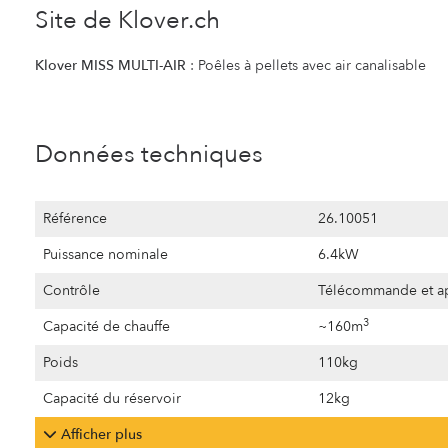
Site de Klover.ch
Klover MISS MULTI-AIR
: Poêles à pellets avec air canalisable
Données techniques
Référence
26.10051
Puissance nominale
6.4kW
Contrôle
Télécommande et app
3
Capacité de chauffe
~160m
Poids
110kg
Capacité du réservoir
12kg
Afficher plus