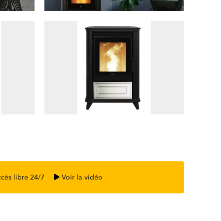
cès libre 24/7
Voir la vidéo