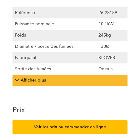
Référence
26.28189
Puissance nominale
10.1kW
Poids
245kg
Diamètre / Sortie des fumées
130Ø
Fabriquant
KLOVER
Sortie des fumées
Dessus
Afficher plus
Prix
Voir les
prix
ou
commander
en ligne