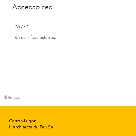
Accessoires
2.9772
Kit d’air frais extérieur
llms.txt
Carron-Lugon
L'Architecte du Feu SA