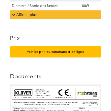
Diamètre / Sortie des fumées
100Ø
Afficher plus
Prix
Voir les
prix
ou
commander
en ligne
Documents