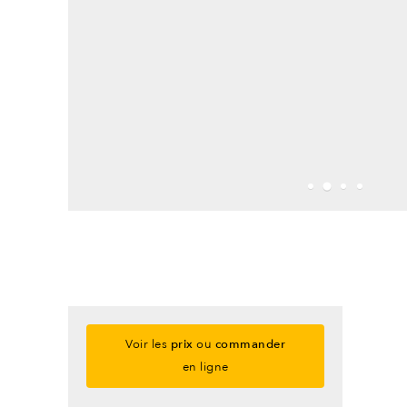
Voir les
prix
ou
commander
en ligne