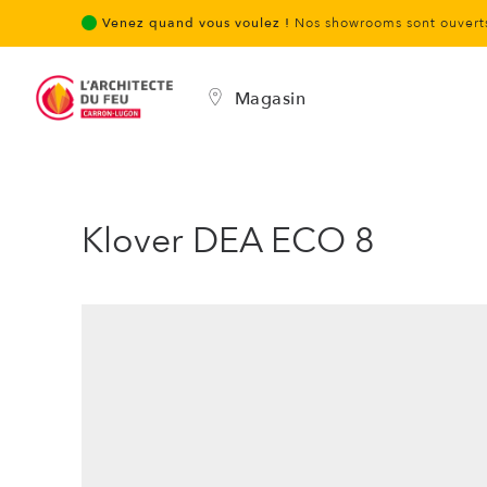
Venez quand vous voulez !
Nos showrooms sont ouverts
Magasin
Klover DEA ECO 8