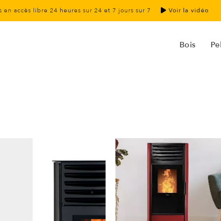
 en accès libre 24 heures sur 24 et 7 jours sur 7
Voir la vidéo
Bois
Pel