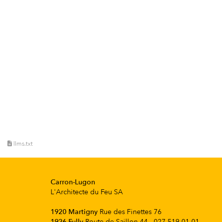
llms.txt
Carron-Lugon
L'Architecte du Feu SA
1920 Martigny
Rue des Finettes 76
1926 Fully
Route de Saillon 44 - 027 519 01 01