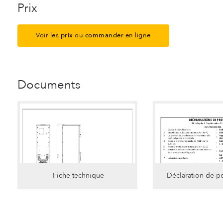
Prix
Voir les
prix
ou
commander
en ligne
Documents
Fiche technique
Déclaration de p