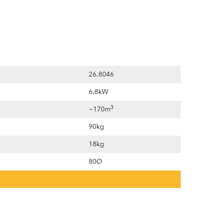
26.8046
6.8kW
3
~170m
90kg
18kg
80Ø