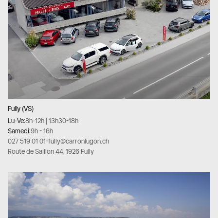
Fully (VS)
Lu-Ve:
8h-12h | 13h30-18h
Samedi:
9h - 16h
027 519 01 01
-
fully@carronlugon.ch
Route de Saillon 44, 1926 Fully