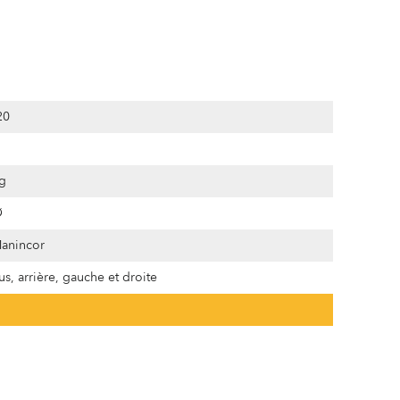
20
g
Ø
anincor
s, arrière, gauche et droite