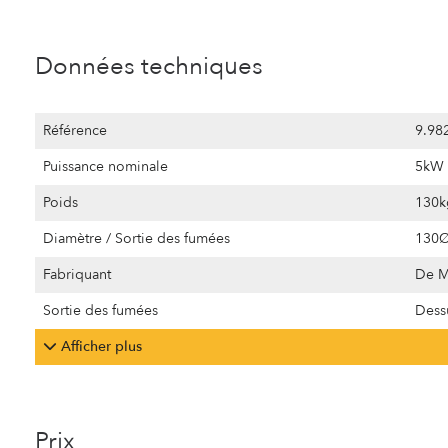
Données techniques
Référence
9.98
Puissance nominale
5kW
Poids
130k
Diamètre / Sortie des fumées
130
Fabriquant
De M
Sortie des fumées
Dessu
Afficher plus
Prix