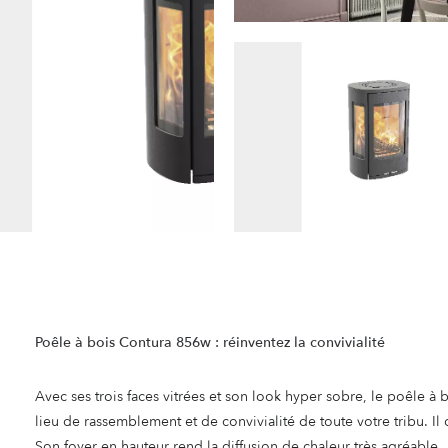
Poêle à bois Contura 856w : réinventez la convivialité
Avec ses trois faces vitrées et son look hyper sobre, le poêle à 
lieu de rassemblement et de convivialité de toute votre tribu. Il
Son foyer en hauteur rend la diffusion de chaleur très agréable.