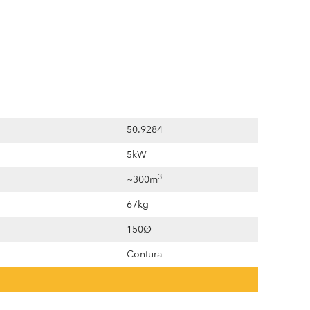
50.9284
5kW
3
~300m
67kg
150Ø
Contura