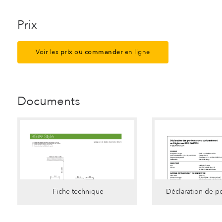
Prix
Voir les
prix
ou
commander
en ligne
Documents
Fiche technique
Déclaration de p