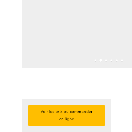
Voir les
prix
ou
commander
en ligne