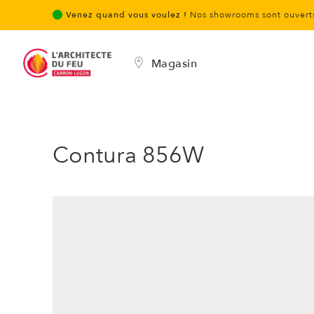
Venez quand vous voulez !
Nos showrooms sont ouverts
Magasin
Contura 856W