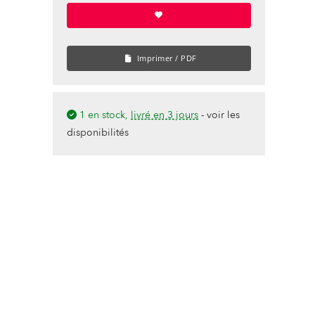
Imprimer / PDF
1 en stock,
livré en 3 jours
-
voir les
disponibilités