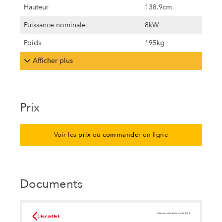
Hauteur
138.9cm
Puissance nominale
8kW
Poids
195kg
Afficher plus
Prix
Voir les
prix
ou
commander
en ligne
Documents