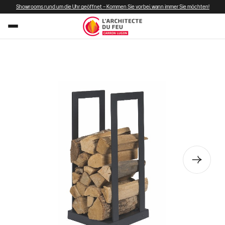
Showrooms rund um die Uhr geöffnet – Kommen Sie vorbei, wann immer Sie möchten!