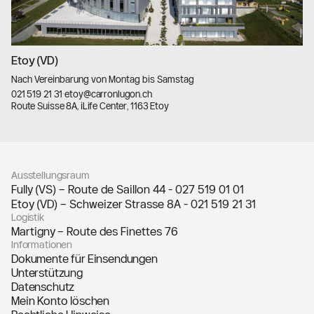
Etoy (VD)
Nach Vereinbarung von Montag bis Samstag
021 519 21 31
·
etoy@carronlugon.ch
Route Suisse 8A, iLife Center, 1163 Etoy
llms.txt
Ausstellungsraum
Fully (VS) – Route de Saillon 44 -
027 519 01 01
Etoy (VD) – Schweizer Strasse 8A -
021 519 21 31
Logistik
Martigny – Route des Finettes 76
Informationen
Dokumente für Einsendungen
Unterstützung
Datenschutz
Mein Konto löschen