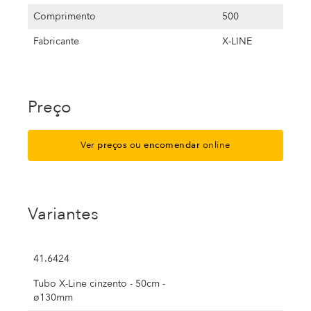
Comprimento
500
Fabricante
X-LINE
Preço
Ver
preços
ou
encomendar
online
Variantes
41.6424
Tubo X-Line cinzento - 50cm -
ø130mm