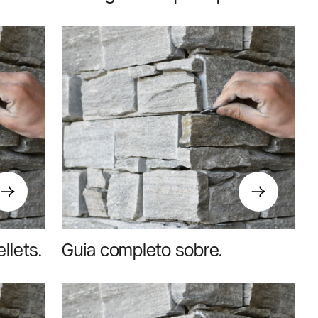
olha em 2026
llets:
Guia completo sobre
rto
salamandras a pellets: como
escolher a melhor opção em
2026