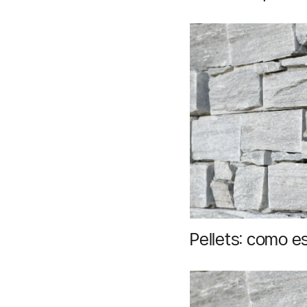
de 2026
Pellets: como e
armazenar corr
seus pellets de