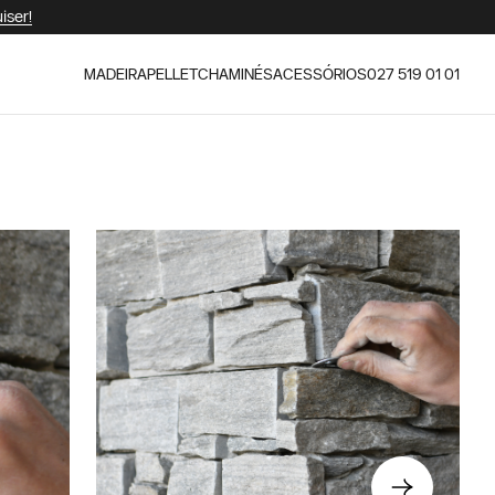
iser!
MADEIRA
PELLET
CHAMINÉS
ACESSÓRIOS
027 519 01 01