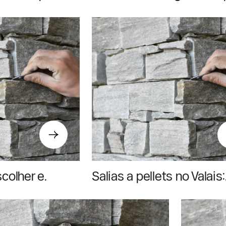
scolher e
Salias a pellets no Valais:
etamente os
vantagens, preços e
 madeira
instalação em 2026