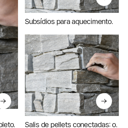
Subsídios para aquecimento
no Valais em 2026: o guia para
o seu pedido
pleto
Salis de pellets conectadas: o