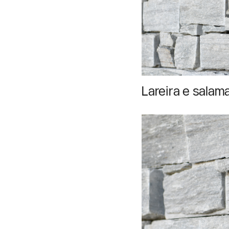
Lareira e salam
sistema de aqu
lenha escolher?