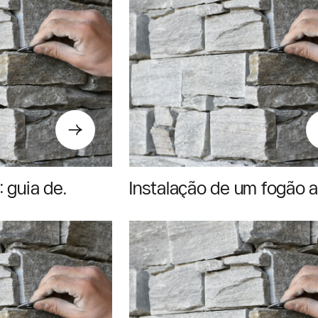
: guia de
Instalação de um fogão 
eços para 2026
pellets com sistema
hidráulico: guia completo