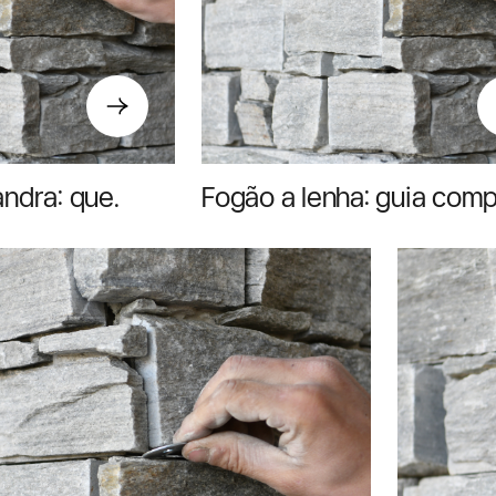
andra: que
Fogão a lenha: guia comp
ecimento a
para uma boa escolha