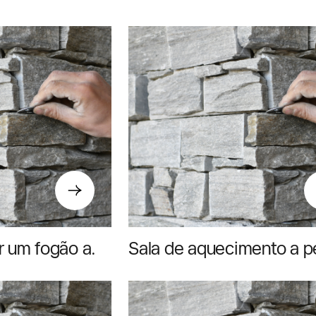
em 2026
boa esc
r um fogão a
Sala de aquecimento a pe
ua casa
como escolher o local ce