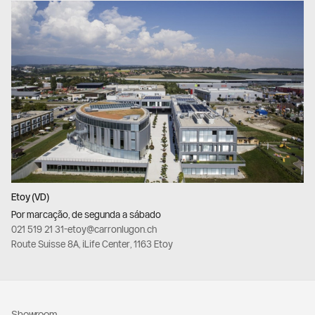
Etoy (VD)
Por marcação, de segunda a sábado
021 519 21 31
-
etoy@carronlugon.ch
Route Suisse 8A, iLife Center, 1163 Etoy
Showroom