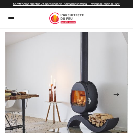
Showrooms abertos 24 horas por dia, 7 dias por semana — Venha quando quiser!