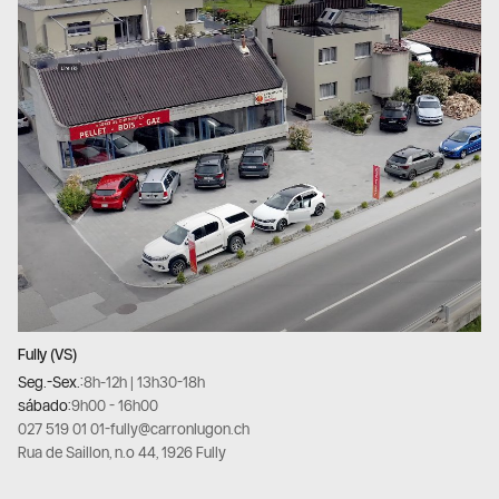
Fully (VS)
Seg.-Sex.:
8h-12h | 13h30-18h
sábado:
9h00 - 16h00
027 519 01 01
-
fully@carronlugon.ch
Rua de Saillon, n.º 44, 1926 Fully