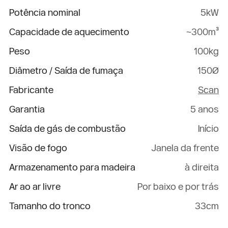
Potência nominal
5kW
Capacidade de aquecimento
~300m³
Peso
100kg
Diâmetro / Saída de fumaça
150Ø
Fabricante
Scan
Garantia
5 anos
Saída de gás de combustão
Início
Visão de fogo
Janela da frente
Armazenamento para madeira
à direita
Ar ao ar livre
Por baixo e por trás
Tamanho do tronco
33cm