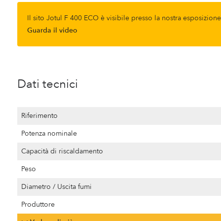
Il sito Jotul F 400 ECO è visibile presso la nostra esposizio
Guarda il video
Dati tecnici
Riferimento
Potenza nominale
Capacità di riscaldamento
Peso
Diametro / Uscita fumi
Produttore