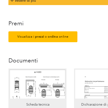
Vedere di più
Premi
Visualizza i
prezzi
o
ordina
online
Documenti
Scheda tecnica
Dichiarazione di