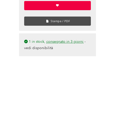
Stampa / PDF
1 in stock,
consegnato in 3 giorni
-
vedi disponibilità