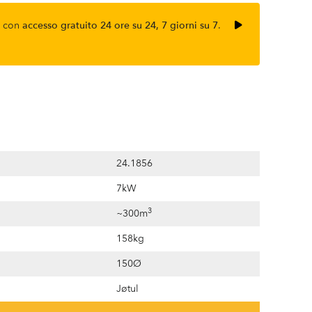
ne con
accesso gratuito 24 ore su 24, 7 giorni su 7
.
24.1856
7kW
3
~300m
158kg
150Ø
Jøtul