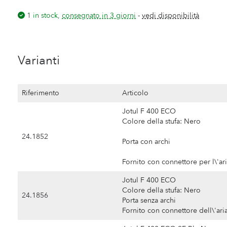
1 in stock,
consegnato in 3 giorni
-
vedi disponibilità
Varianti
Riferimento
Articolo
Jotul F 400 ECO
Colore della stufa: Nero
24.1852
Porta con archi
Fornito con connettore per l\'ar
Jotul F 400 ECO
Colore della stufa: Nero
24.1856
Porta senza archi
Fornito con connettore dell\'ari