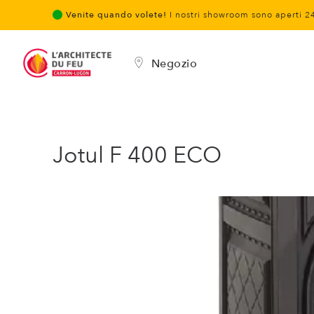
Venite quando volete!
I nostri showroom sono aperti 2
Negozio
Jotul F 400 ECO