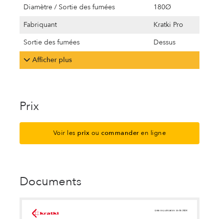
Diamètre / Sortie des fumées
180Ø
Fabriquant
Kratki Pro
Sortie des fumées
Dessus
Afficher plus
Prix
Voir les
prix
ou
commander
en ligne
Documents