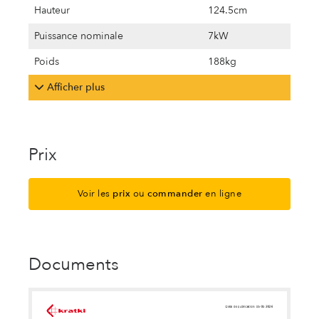
Hauteur
124.5cm
Puissance nominale
7kW
Poids
188kg
Afficher plus
Prix
Voir les
prix
ou
commander
en ligne
Documents