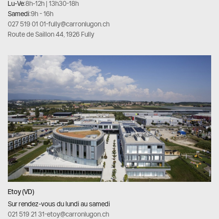
Lu-Ve:
8h-12h | 13h30-18h
Samedi:
9h - 16h
027 519 01 01
-
fully@carronlugon.ch
Route de Saillon 44, 1926 Fully
Etoy (VD)
Sur rendez-vous du lundi au samedi
021 519 21 31
-
etoy@carronlugon.ch