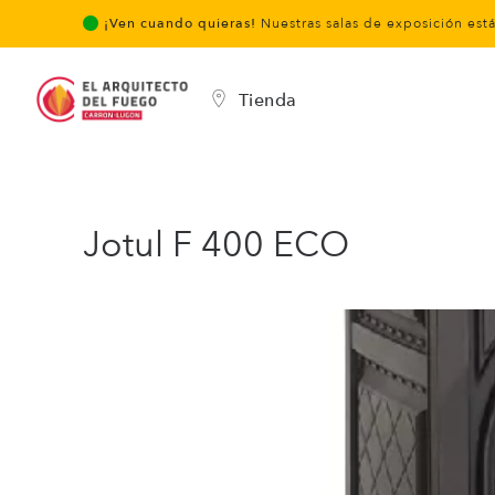
¡Ven cuando quieras!
Nuestras salas de exposición est
Tienda
Jotul F 400 ECO