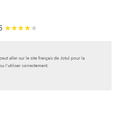
/5
★★★★★
★★★★★
eut aller sur le site français de Jotul pour la
pu l'utiliser correctement.