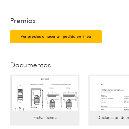
Premios
Ver
precios
o
hacer un pedido
en línea
Documentos
Ficha técnica
Declaración de 