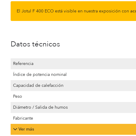
El Jotul F 400 ECO está visible en nuestra exposición con
ac
Datos técnicos
Referencia
Índice de potencia nominal
Capacidad de calefacción
Peso
Diámetro / Salida de humos
Fabricante
Ver más