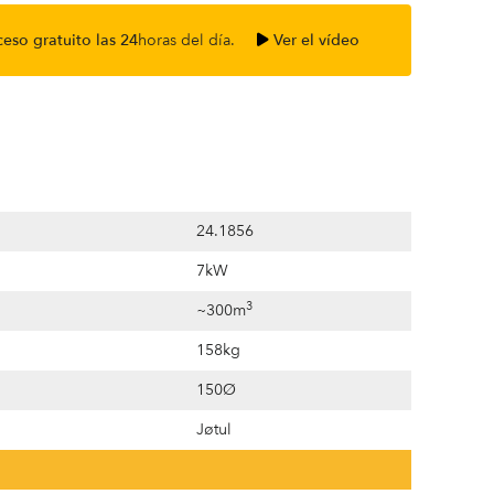
ceso gratuito las 24
horas del día.
Ver el vídeo
24.1856
7kW
3
~300m
158kg
150Ø
Jøtul