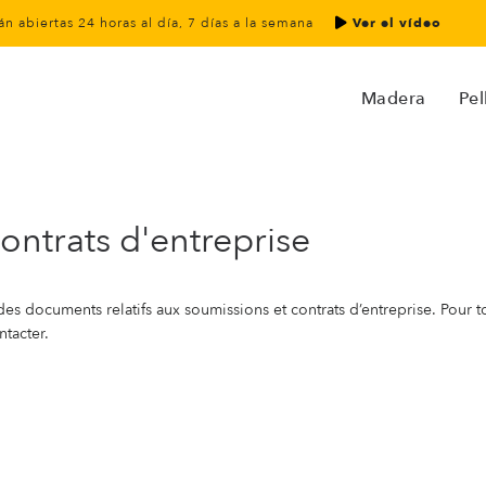
án abiertas 24 horas al día, 7 días a la semana
Ver el vídeo
Madera
Pel
ntrats d'entreprise
des documents relatifs aux soumissions et contrats d’entreprise. Pour
ntacter.