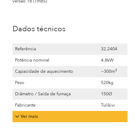
versão 18 (1m85)
Dados técnicos
Referência
32.2404
Potência nominal
4.8kW
3
Capacidade de aquecimento
~300m
Peso
520kg
Diâmetro / Saída de fumaça
150Ø
Fabricante
Tulikivi
Ver mais