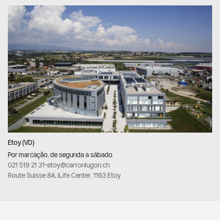
Etoy (VD)
Por marcação, de segunda a sábado
021 519 21 31
-
etoy@carronlugon.ch
Route Suisse 8A, iLife Center, 1163 Etoy