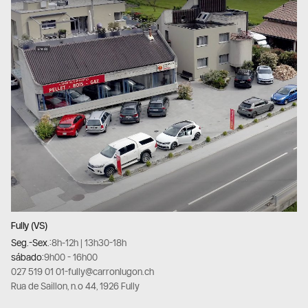
Fully (VS)
Seg.-Sex.:
8h-12h | 13h30-18h
sábado:
9h00 - 16h00
027 519 01 01
-
fully@carronlugon.ch
Rua de Saillon, n.º 44, 1926 Fully