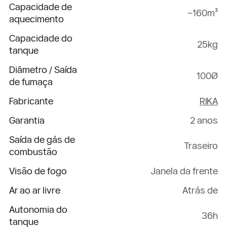
Capacidade de
~160m³
aquecimento
Capacidade do
25kg
tanque
Diâmetro / Saída
100Ø
de fumaça
Fabricante
RIKA
Garantia
2 anos
Saída de gás de
Traseiro
combustão
Visão de fogo
Janela da frente
Ar ao ar livre
Atrás de
Autonomia do
36h
tanque