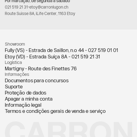
Por marcação, de segunda a sábado
021 519 21 31
-
etoy@carronlugon.ch
Route Suisse 8A, iLife Center, 1163 Etoy
Showroom
Fully (VS) - Estrada de Saillon, n.º 44 -
027 519 01 01
Etoy (VD) - Estrada Suíça 8A -
021 519 21 31
Logística
Martigny - Route des Finettes 76
Informações
Documentos para concursos
Suporte
Proteção de dados
Apagar a minha conta
Informação legal
Termos e condições gerais de venda e serviço