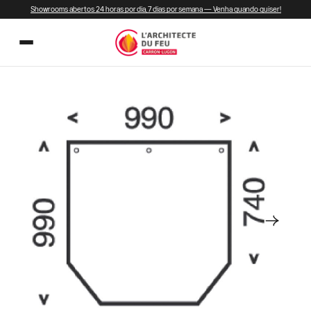
Showrooms abertos 24 horas por dia, 7 dias por semana — Venha quando quiser!