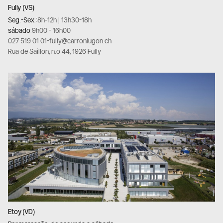
Fully (VS)
Seg.-Sex.:
8h-12h | 13h30-18h
sábado:
9h00 - 16h00
027 519 01 01
-
fully@carronlugon.ch
Rua de Saillon, n.º 44, 1926 Fully
Etoy (VD)