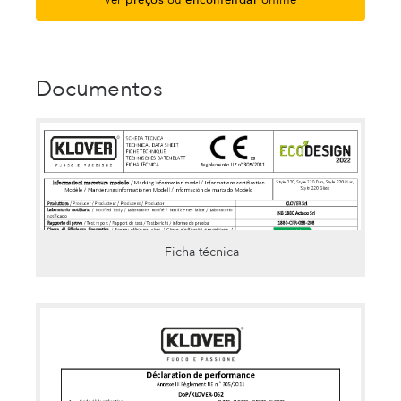
Ver
preços
ou
encomendar
online
Documentos
Ficha técnica