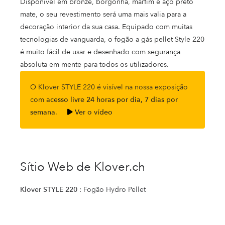
Disponível em bronze, borgonha, marfim e aço preto
mate, o seu revestimento será uma mais valia para a
decoração interior da sua casa.
Equipado com muitas
tecnologias de vanguarda, o fogão a gás pellet Style 220
é muito fácil de usar e desenhado com segurança
absoluta em mente para todos os utilizadores.
O Klover STYLE 220 é visível na nossa exposição
com
acesso livre 24 horas por dia, 7 dias por
semana
.
Ver o vídeo
Sítio Web de Klover.ch
Klover STYLE 220
: Fogão Hydro Pellet