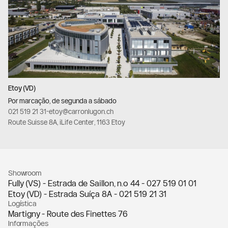
Etoy (VD)
Por marcação, de segunda a sábado
021 519 21 31
-
etoy@carronlugon.ch
Route Suisse 8A, iLife Center, 1163 Etoy
Showroom
Fully (VS) - Estrada de Saillon, n.º 44 -
027 519 01 01
Etoy (VD) - Estrada Suíça 8A -
021 519 21 31
Logística
Martigny - Route des Finettes 76
Informações