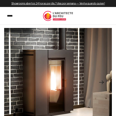
Showrooms abertos 24 horas por dia, 7 dias por semana — Venha quando quiser!