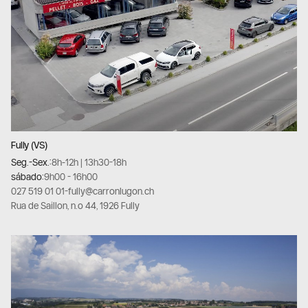
Fully (VS)
Seg.-Sex.:
8h-12h | 13h30-18h
sábado:
9h00 - 16h00
027 519 01 01
-
fully@carronlugon.ch
Rua de Saillon, n.º 44, 1926 Fully