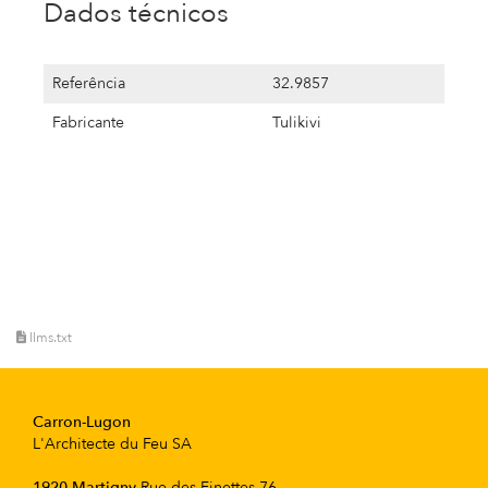
Dados técnicos
Referência
32.9857
Fabricante
Tulikivi
llms.txt
Carron-Lugon
L'Architecte du Feu SA
1920 Martigny
Rue des Finettes 76