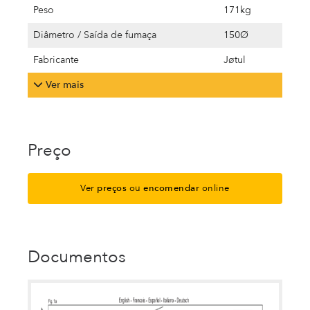
Peso
171kg
Diâmetro / Saída de fumaça
150Ø
Fabricante
Jøtul
Ver mais
Preço
Ver
preços
ou
encomendar
online
Documentos