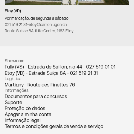
Etoy (VD)
Por marcação, de segunda a sábado
021 519 21 31
-
etoy@carronlugon.ch
Route Suisse 8A, iLife Center, 1163 Etoy
Showroom
Fully (VS) - Estrada de Saillon, n.º 44 -
027 519 01 01
Etoy (VD) - Estrada Suíça 8A -
021 519 21 31
Logística
Martigny - Route des Finettes 76
Informações
Documentos para concursos
Suporte
Proteção de dados
Apagar a minha conta
Informação legal
Termos e condições gerais de venda e serviço