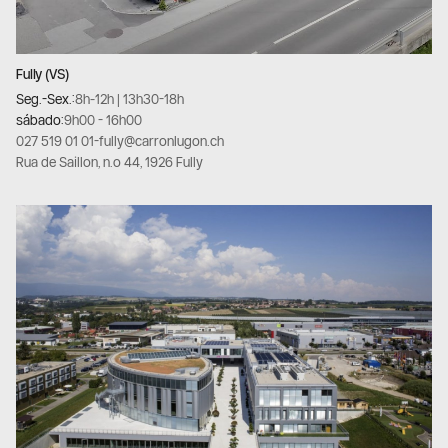
Fully (VS)
Seg.-Sex.:
8h-12h | 13h30-18h
sábado:
9h00 - 16h00
027 519 01 01
-
fully@carronlugon.ch
Rua de Saillon, n.º 44, 1926 Fully