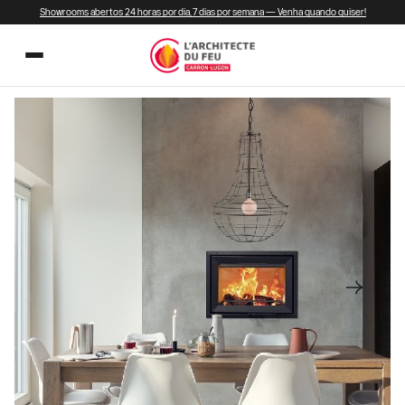
Showrooms abertos 24 horas por dia, 7 dias por semana — Venha quando quiser!