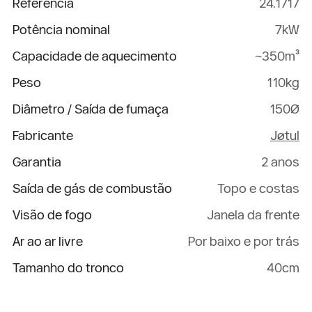
Referência
24.1717
Potência nominal
7kW
Capacidade de aquecimento
~350m³
Peso
110kg
Diâmetro / Saída de fumaça
150Ø
Fabricante
Jøtul
Garantia
2 anos
Saída de gás de combustão
Topo e costas
Visão de fogo
Janela da frente
Ar ao ar livre
Por baixo e por trás
Tamanho do tronco
40cm