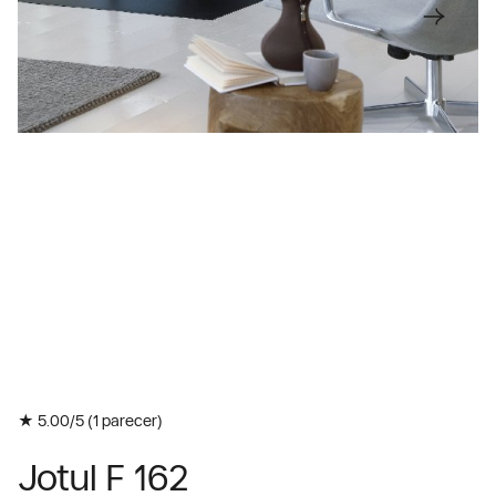
★ 5.00/5 (
1
parecer)
Jotul F 162