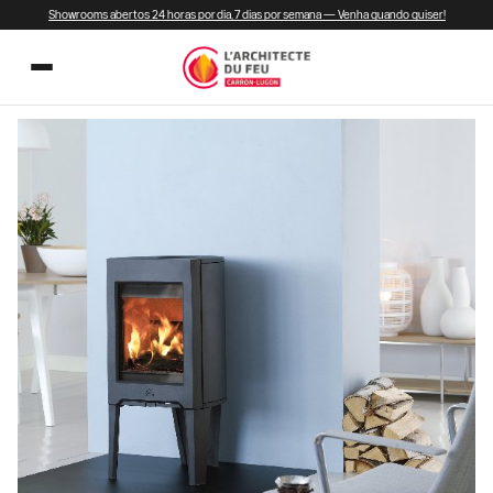
Showrooms abertos 24 horas por dia, 7 dias por semana — Venha quando quiser!