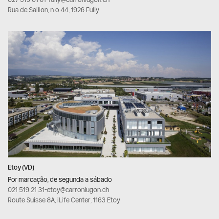
Rua de Saillon, n.º 44, 1926 Fully
Etoy (VD)
Por marcação, de segunda a sábado
021 519 21 31
-
etoy@carronlugon.ch
Route Suisse 8A, iLife Center, 1163 Etoy