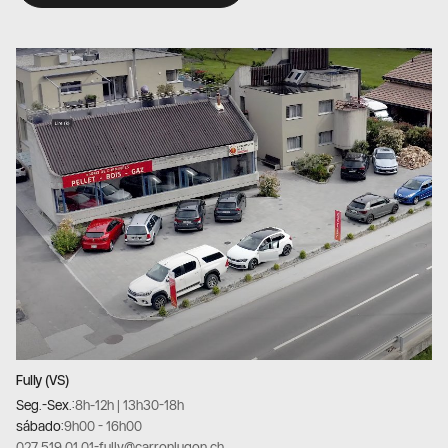
Fully (VS)
Seg.-Sex.:
8h-12h | 13h30-18h
sábado:
9h00 - 16h00
027 519 01 01
-
fully@carronlugon.ch