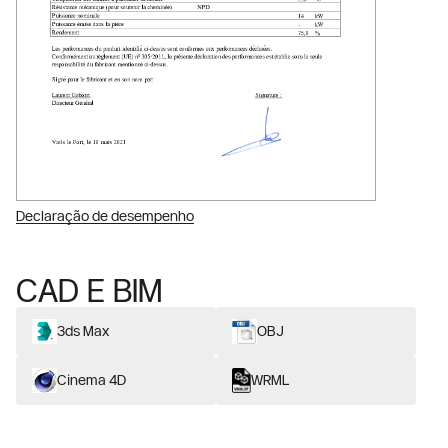
Declaração de desempenho
CAD E BIM
3ds Max
OBJ
Cinema 4D
WRML