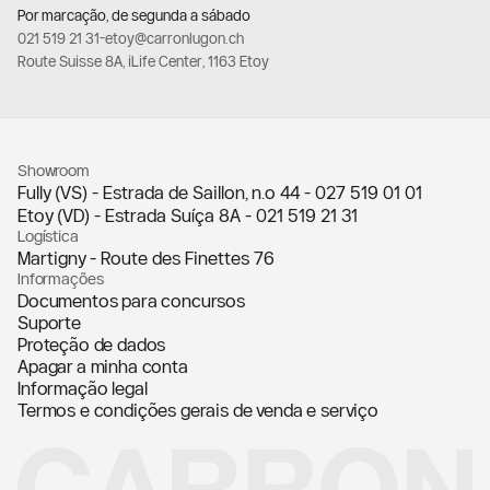
Por marcação, de segunda a sábado
021 519 21 31
-
etoy@carronlugon.ch
Route Suisse 8A, iLife Center, 1163 Etoy
Showroom
Fully (VS) - Estrada de Saillon, n.º 44 -
027 519 01 01
Etoy (VD) - Estrada Suíça 8A -
021 519 21 31
Logística
Martigny - Route des Finettes 76
Informações
Documentos para concursos
Suporte
Proteção de dados
Apagar a minha conta
Informação legal
Termos e condições gerais de venda e serviço