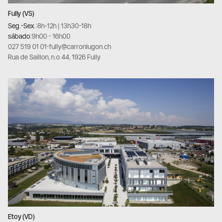
Fully (VS)
Seg.-Sex.:
8h-12h | 13h30-18h
sábado:
9h00 - 16h00
027 519 01 01
-
fully@carronlugon.ch
Rua de Saillon, n.º 44, 1926 Fully
Etoy (VD)