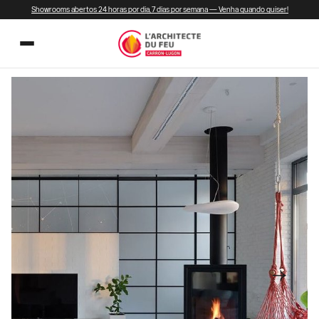
Showrooms abertos 24 horas por dia, 7 dias por semana — Venha quando quiser!