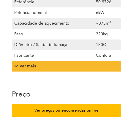
Referência
50.9726
Potência nominal
6kW
3
Capacidade de aquecimento
~375m
Peso
320kg
Diâmetro / Saída de fumaça
150Ø
Fabricante
Contura
Ver mais
Preço
Ver
preços
ou
encomendar
online