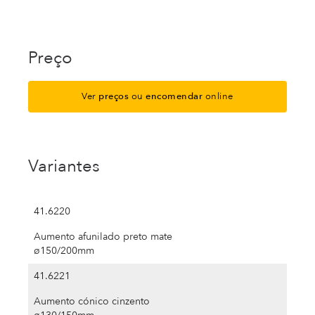
Preço
Ver
preços
ou
encomendar
online
Variantes
41.6220
Aumento afunilado preto mate
ø150/200mm
41.6221
Aumento cónico cinzento