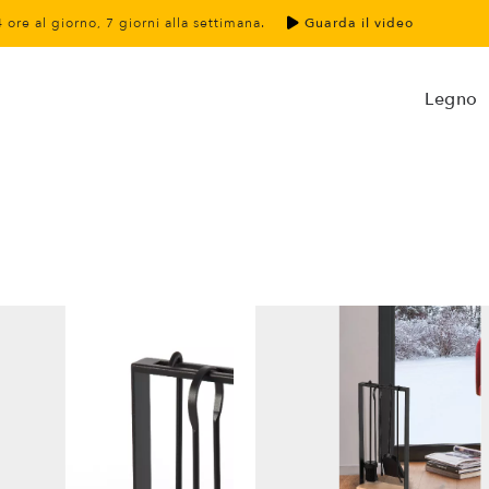
4 ore al giorno, 7 giorni alla settimana.
Guarda il video
Legno