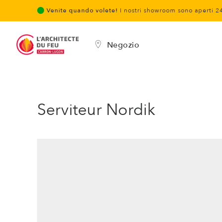
Venite quando volete!
I nostri showroom sono aperti 2
Negozio
Serviteur Nordik