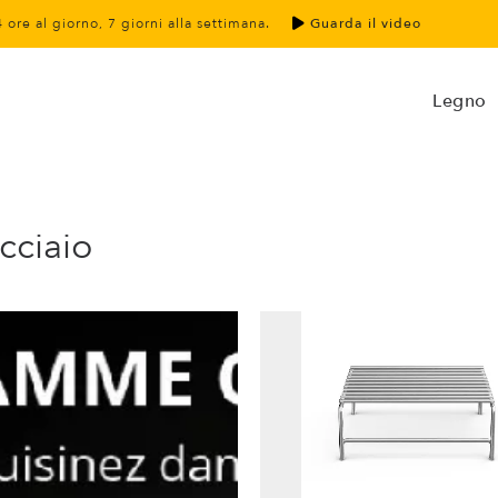
4 ore al giorno, 7 giorni alla settimana.
Guarda il video
Legno
acciaio