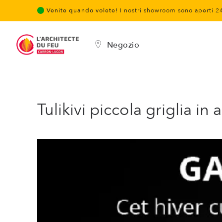
Venite quando volete!
I nostri showroom sono aperti 2
Negozio
Tulikivi piccola griglia in 