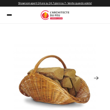
Showroom aperti 24 ore su 24, 7 giorni su 7 - Venite quando volete!