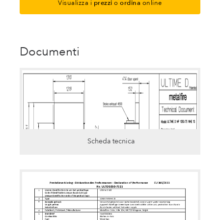
Visualizza i
prezzi
o
ordina
online
Documenti
Scheda tecnica