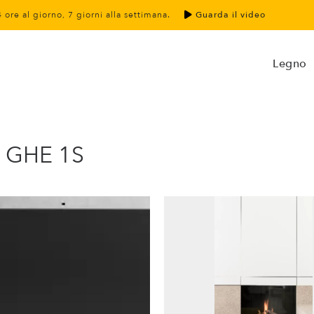
4 ore al giorno, 7 giorni alla settimana.
Guarda il video
Legno
0 GHE 1S