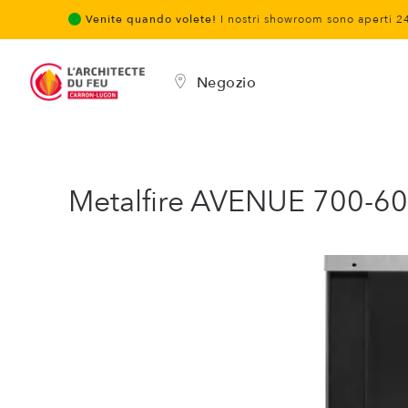
Venite quando volete!
I nostri showroom sono aperti 2
Negozio
Metalfire AVENUE 700-6