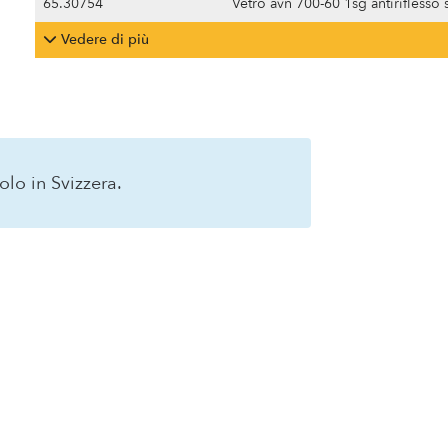
65.30754
Vetro avn 700-60 1sg antiriflesso 
Vedere di più
lo in Svizzera.