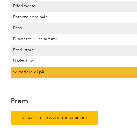
Riferimento
Potenza nominale
Peso
Diametro / Uscita fumi
Produttore
Uscita fumi
Vedere di più
Premi
Visualizza i
prezzi
o
ordina
online