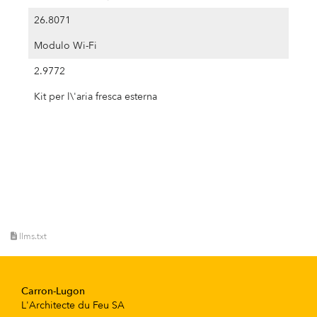
26.8071
Modulo Wi-Fi
2.9772
Kit per l\'aria fresca esterna
llms.txt
Carron-Lugon
L'Architecte du Feu SA