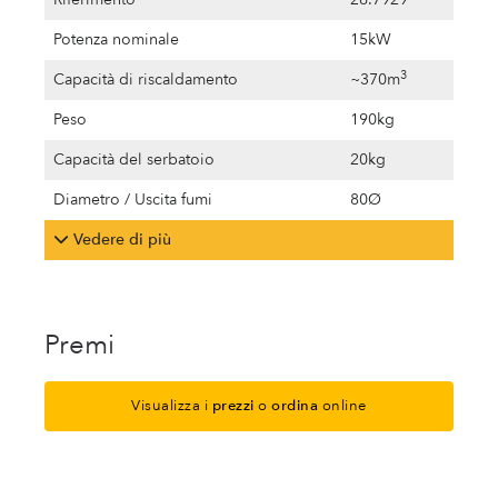
Potenza nominale
15kW
3
Capacità di riscaldamento
~370m
Peso
190kg
Capacità del serbatoio
20kg
Diametro / Uscita fumi
80Ø
Vedere di più
Premi
Visualizza i
prezzi
o
ordina
online