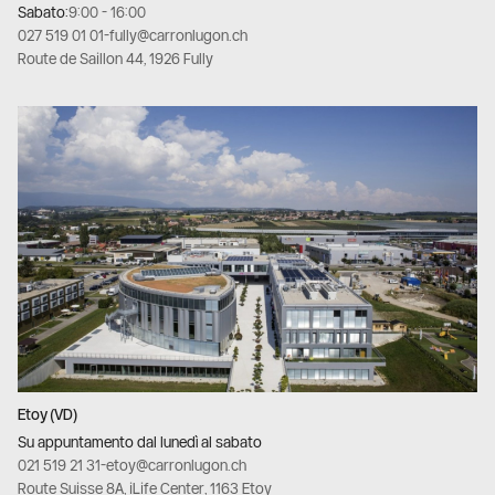
Sabato:
9:00 - 16:00
027 519 01 01
-
fully@carronlugon.ch
Route de Saillon 44, 1926 Fully
Etoy (VD)
Su appuntamento dal lunedì al sabato
021 519 21 31
-
etoy@carronlugon.ch
Route Suisse 8A, iLife Center, 1163 Etoy