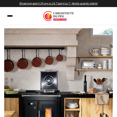
Showroom aperti 24 ore su 24, 7 giorni su 7 - Venite quando volete!