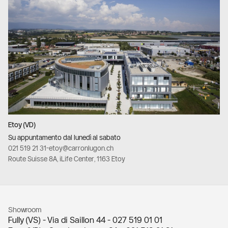
Etoy (VD)
Su appuntamento dal lunedì al sabato
021 519 21 31
-
etoy@carronlugon.ch
Route Suisse 8A, iLife Center, 1163 Etoy
Showroom
Fully (VS) - Via di Saillon 44 -
027 519 01 01