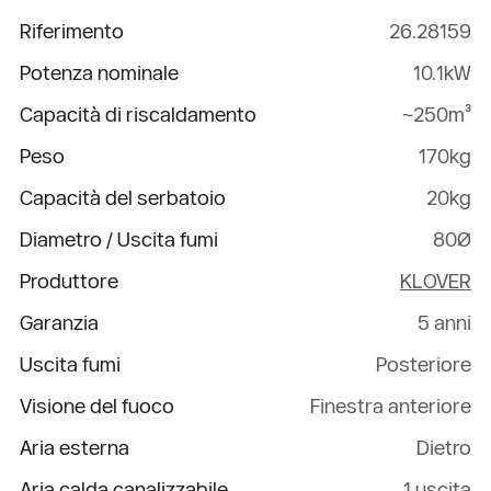
Riferimento
26.28159
Potenza nominale
10.1kW
Capacità di riscaldamento
~250m³
Peso
170kg
Capacità del serbatoio
20kg
Diametro / Uscita fumi
80Ø
Produttore
KLOVER
Garanzia
5 anni
Uscita fumi
Posteriore
Visione del fuoco
Finestra anteriore
Aria esterna
Dietro
Aria calda canalizzabile
1 uscita