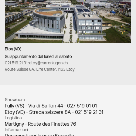
Etoy (VD)
Su appuntamento dal lunedì al sabato
021 519 21 31
-
etoy@carronlugon.ch
Route Suisse 8A, iLife Center, 1163 Etoy
Showroom
Fully (VS) - Via di Saillon 44 -
027 519 01 01
Etoy (VD) - Strada svizzera 8A -
021 519 21 31
Logistica
Martigny - Route des Finettes 76
Informazioni
Documenti per le gare d\'appalto