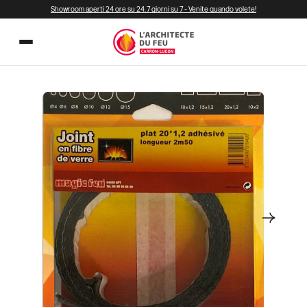
Showroom aperti 24 ore su 24, 7 giorni su 7 - Venite quando volete!