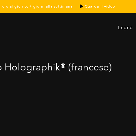
4 ore al giorno, 7 giorni alla settimana.
Guarda il video
Legno
olographik® (francese)