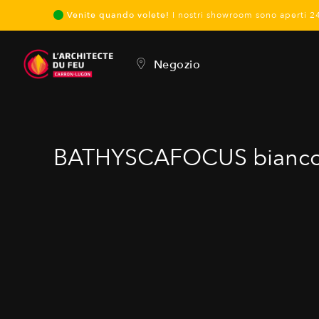
Venite quando volete!
I nostri showroom sono aperti 2
Negozio
BATHYSCAFOCUS bianco H