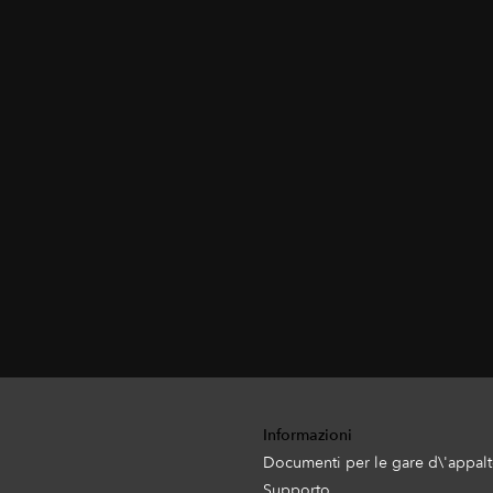
Informazioni
Documenti per le gare d\'appal
Supporto