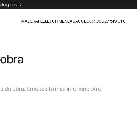
ndo quieras!
MADERA
PELLET
CHIMENEAS
ACCESORIOS
027 519 01 01
 obra
s de obra. Si necesita más información o