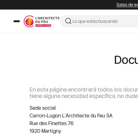
Salas de ex
Docu
En esta página encontrará todos los docum
tiene alguna necesidad específica, no dud
Sede social:
Carron-Lugon L'Architecte du Feu SA
Rue des Finettes 76
1920 Martigny