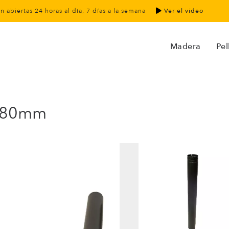
án abiertas 24 horas al día, 7 días a la semana
Ver el vídeo
Madera
Pel
 ø80mm