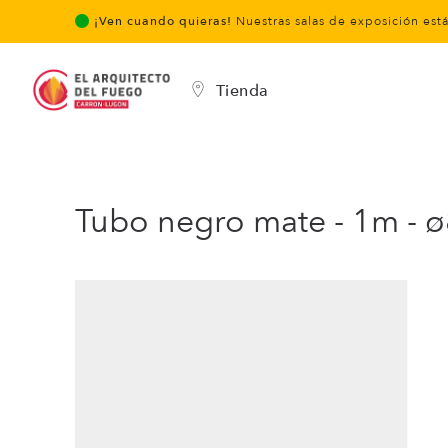
¡Ven cuando quieras!
Nuestras salas de exposición est
Tienda
Tubo negro mate - 1m -