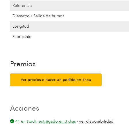
Referencia
Diámetro / Salida de humos
Longitud
Fabricante
Premios
Ver
precios
o
hacer un pedido
en línea
Acciones
41 en stock,
entregado en 3 días
-
ver disponibilidad