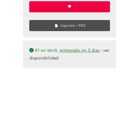
Imprimir / PDF
41 en stock,
entregado en 3 días
-
ver
disponibilidad