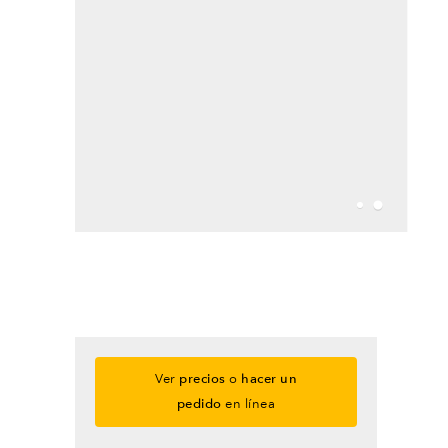
Ver
precios
o
hacer un
pedido
en línea