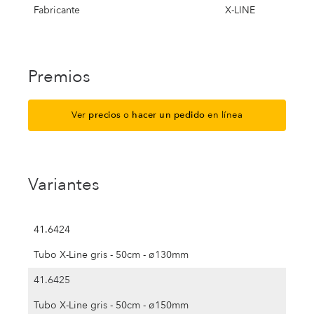
Fabricante
X-LINE
Premios
Ver
precios
o
hacer un pedido
en línea
Variantes
41.6424
Tubo X-Line gris - 50cm - ø130mm
41.6425
Tubo X-Line gris - 50cm - ø150mm